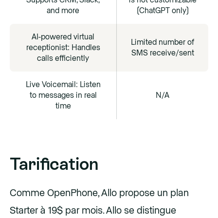
Supports CRM, Slack,
is not customizable
and more
(ChatGPT only)
AI-powered virtual
Limited number of
receptionist: Handles
SMS receive/sent
calls efficiently
Live Voicemail: Listen
to messages in real
N/A
time
Tarification
Comme OpenPhone, Allo propose un plan
Starter à 19$ par mois. Allo se distingue