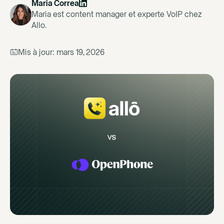
Maria Correa
Maria est content manager et experte VoIP chez
Allo.
Mis à jour:
mars 19, 2026