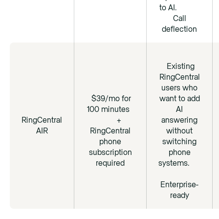
to AI.
Call
deflection
Existing
RingCentral
users who
$39/mo for
want to add
100 minutes
AI
RingCentral
+
answering
AIR
RingCentral
without
phone
switching
subscription
phone
required
systems.
Enterprise-
ready