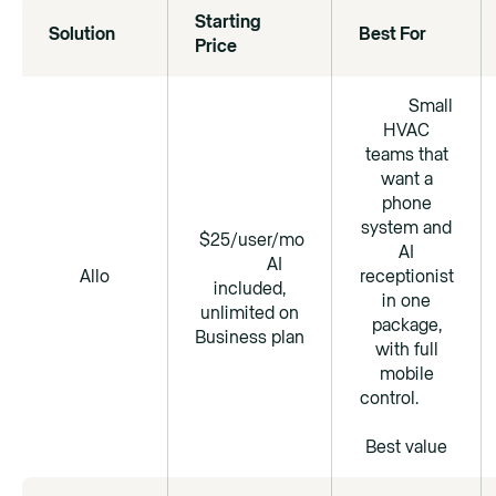
Starting
Solution
Best For
Price
Small
HVAC
teams that
want a
phone
system and
$25/user/mo
AI
AI
Allo
receptionist
included,
in one
unlimited on
package,
Business plan
with full
mobile
control.
Best value