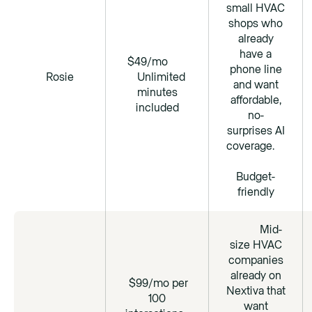
small HVAC
shops who
already
have a
$49/mo
phone line
Rosie
Unlimited
and want
minutes
affordable,
included
no-
surprises AI
coverage.
Budget-
friendly
Mid-
size HVAC
companies
already on
$99/mo per
Nextiva that
100
want