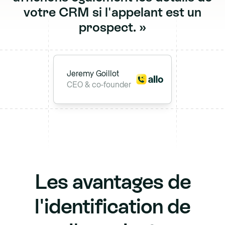
v
o
t
r
e
C
R
M
s
i
l
'
a
p
p
e
l
a
n
t
e
s
t
u
n
p
r
o
s
p
e
c
t
.
»
Jeremy Goillot
CEO & co-founder
Les avantages de
l'identification de