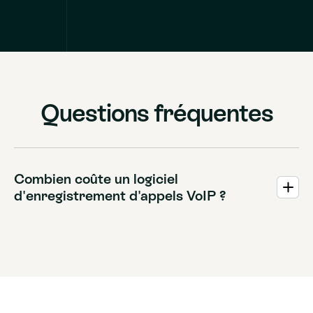
Questions fréquentes
Combien coûte un logiciel
d'enregistrement d'appels VoIP ?
Les coûts varient, mais de nombreux prestataires
dépassés facturent le stockage des enregistrements en
supplément. Allo inclut l'enregistrement illimité et la
transcription IA dans son forfait fixe de 25 € par
utilisateur, sans frais cachés.