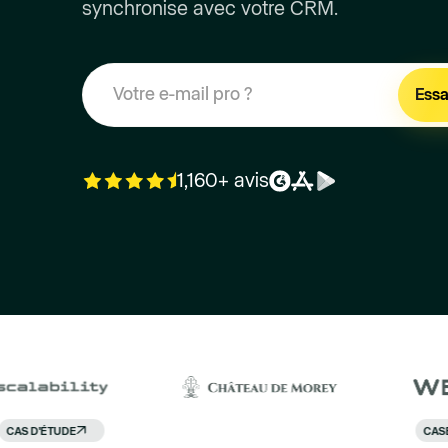
synchronise avec votre CRM.
1,160+ avis
CEO & Co-founder
an
Guillaume Linet
CASE STUDY