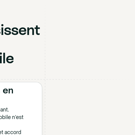
issent
le
 en
ant.
bile n'est
et accord