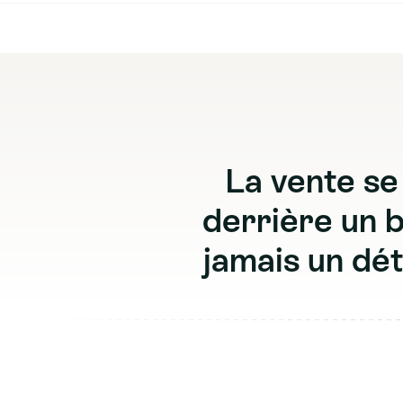
L
a
v
e
n
t
e
s
e
d
e
r
r
i
è
r
e
u
n
j
a
m
a
i
s
u
n
d
é
t