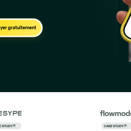
GTM Engineer
C
Drew Kaplan
J
CASE STUDY