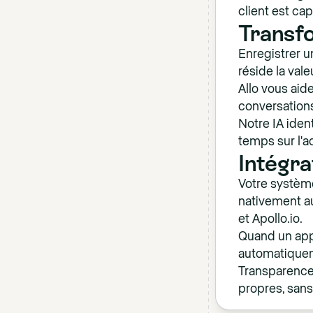
client est c
Transf
Enregistrer u
réside la vale
Allo vous aide
conversation
Notre IA iden
temps sur l'a
Intégra
Votre système
nativement au
et Apollo.io.
Quand un appe
automatiquem
Transparence 
propres, sans