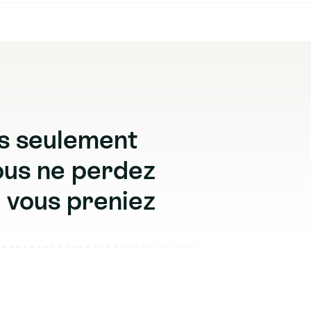
s
s
e
u
l
e
m
e
n
t
o
u
s
n
e
p
e
r
d
e
z
e
v
o
u
s
p
r
e
n
i
e
z