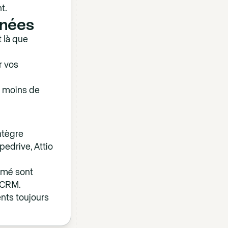
t.
nnées
t là que
r vos
z moins de
ntègre
pedrive, Attio
sumé sont
 CRM.
nts toujours