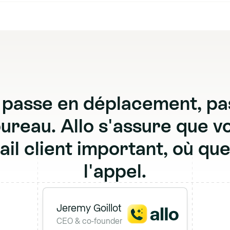
p
a
s
s
e
e
n
d
é
p
l
a
c
e
m
e
n
t
,
p
a
b
u
r
e
a
u
.
A
l
l
o
s
'
a
s
s
u
r
e
q
u
e
v
a
i
l
c
l
i
e
n
t
i
m
p
o
r
t
a
n
t
,
o
ù
q
u
l
'
a
p
p
e
l
.
Jeremy Goillot
CEO & co-founder