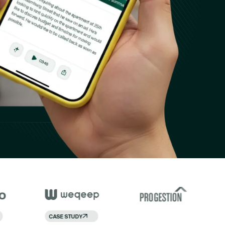
EO & Co-founder
ulien Déprez
CASE STUDY