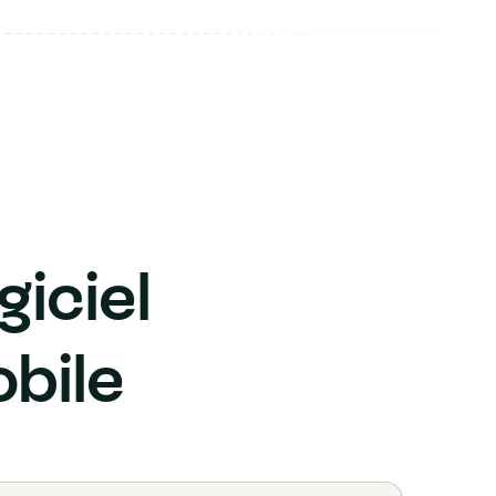
giciel
bile