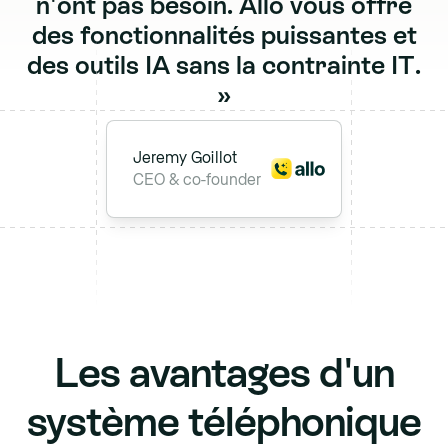
n
'
o
n
t
p
a
s
b
e
s
o
i
n
.
A
l
l
o
v
o
u
s
o
f
f
r
e
d
e
s
f
o
n
c
t
i
o
n
n
a
l
i
t
é
s
p
u
i
s
s
a
n
t
e
s
e
t
d
e
s
o
u
t
i
l
s
I
A
s
a
n
s
l
a
c
o
n
t
r
a
i
n
t
e
I
T
.
»
Jeremy Goillot
CEO & co-founder
Les avantages d'un
système téléphonique