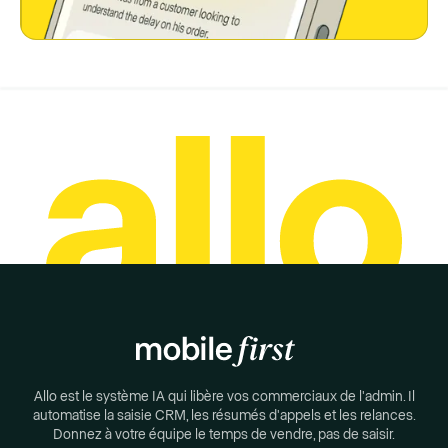
Allo est le système IA qui libère vos commerciaux de l'admin. Il
automatise la saisie CRM, les résumés d'appels et les relances.
Donnez à votre équipe le temps de vendre, pas de saisir.