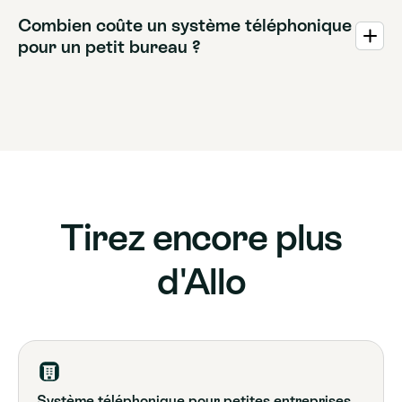
Combien coûte un système téléphonique
pour un petit bureau ?
Les coûts varient considérablement, mais les prestataires
dépassés cachent souvent des frais dans des contrats
longs ou des locations de matériel. Les systèmes cloud
modernes facturent généralement un forfait mensuel par
utilisateur. Allo propose un tarif simple et tout compris de
25 € par utilisateur sans frais cachés.
Tirez encore plus
d'Allo
Système téléphonique pour petites entreprises